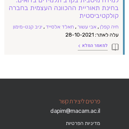
בחינת תאוריית ההכוונה העצמית בחברה
קולקטיביסטית
חיה קפלן
,
אבי עשור
,
חאלד אלסייד
,
יניב קנט-מימון
עלה לאתר: 28-10-2021
למאמר המלא
פרטים ליצירת קשר
dapim@macam.ac.il
מדיניות הפרטיות