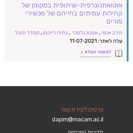
אוטואתנוגרפית-שיתופית במקומן של
קהילות עמיתים בחייהם של מכשירי
מורים
מירב אסף
,
אמנון גלסנר
,
בתיה רייכמן
,
סמדר תובל
עלה לאתר: 11-07-2021
למאמר המלא
פרטים ליצירת קשר
dapim@macam.ac.il
מדיניות הפרטיות