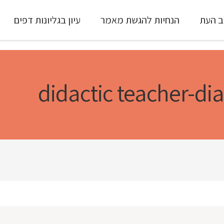
ב העת
הנחיות להגשת מאמר
עיון בגליונות דפים
עיון ב-Full Text