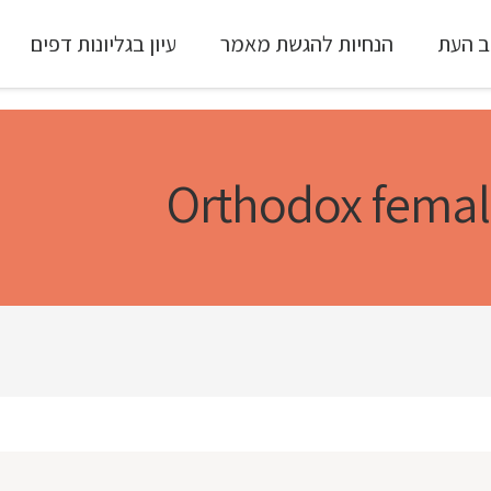
ב העת
הנחיות להגשת מאמר
עיון בגליונות דפים
עיון ב-Full Text