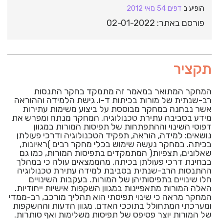
הופיע ב
דפים 54 מאי 2012
פורסם באתר: 02-01-2022
תקציר
המחקר המתואר במאמר זה מתמקד בחקר התנסות
רב-שנתית של מורות בכיתות ד-ו. גישת הלמידה וההוראה
אשר נבחנה במחקר מבוססת על ביצוע משימות עתירות
מידע בסביבה עתירת טכנולוגיה. המחקר מנתח ומפרש את
דפוסי השינוי וההתפתחות של תפיסות המורות במגוון
נושאים: למידה, הוראה, תפקיד הטכנולוגיה ודרכי פעולתן
בכיתה. במחקר נעשה שימוש בכלי מחקר רבים )ראיונות,
שאלונים, תצפיות( המתמקדים בתפיסות המורות, כמו גם
בבחינת דרכי פעולתן בכיתה. מהממצאים עולה כי במהלך
ההתנסות הרב-שנתית בסביבת למידה עתירת טכנולוגיה
חלו שינויים בתפיסותיהן של המורות. בעקבות השינויים
האלה המורות מתאפיינות במגוון השקפות אישיות ייחודיות.
המחקר מראה כי שינוי תפיסתי הוא תהליך מורכב, רב-ממדי
ומערכתי המתחולל בתוככי האדם. מגוון הדעות וההשקפות
של המורות יוצר פסיפס של תפיסות משלימות ואף סותרות.