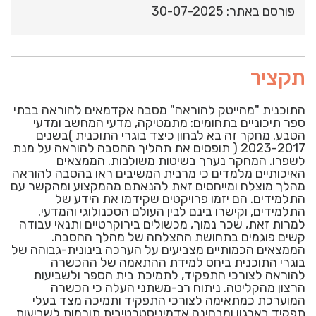
פורסם באתר: 30-07-2025
תקציר
התוכנית "מהייטק להוראה" מסבה אקדמאים להוראה בבתי
ספר תיכוניים בתחומים: מתמטיקה, מדעי המחשב ומדעי
הטבע. מחקר זה בא לבחון כיצד בוגרי התוכנית )בשנים
2023-2017 ( תופסים את תהליך ההסבה להוראה על מנת
לשפרו. המחקר נערך בשיטות משולבות. הממצאים
האיכותיים מלמדים כי מרבית המשיבים ראו בהסבה להוראה
מהלך מוצלח ומייחסים זאת להנאתם מהמקצוע ומהקשר עם
התלמידים. הם יזמו פרויקטים שקידמו את הידע של
התלמידים, וקישרו בינם לבין העולם הטכנולוגי והמדעי.
למרות זאת, שכר נמוך, מכשולים בירוקרטיים ותנאי עבודה
קשים פוגמים בתחושת ההצלחה של מהלך ההסבה.
הממצאים הכמותיים מצביעים על הערכה בינונית-גבוהה של
בוגרי התוכנית ביחס למידת ההתאמה של ההכשרה
להוראה לצורכי התפקיד, לתמיכת בית הספר ולשביעות
הרצון מהקליטה. ניתוח רב-משתני העלה כי הכשרה
המוערכת כמתאימה לצורכי התפקיד ותמיכה מצד בעלי
תפקיד בארגון ומבחינה אדמיניסטרטיבית תורמות לשביעות