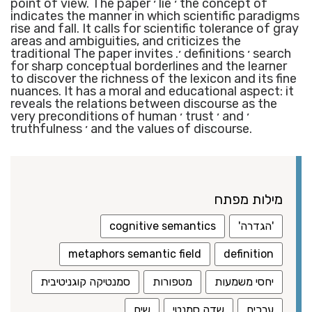
point of view. The paper ׳ lie ׳ the concept of
indicates the manner in which scientific paradigms
rise and fall. It calls for scientific tolerance of gray
areas and ambiguities, and criticizes the
traditional The paper invites .׳ definitions ׳ search
for sharp conceptual borderlines and the learner
to discover the richness of the lexicon and its fine
nuances. It has a moral and educational aspect: it
reveals the relations between discourse as the
very preconditions of human ׳ trust ׳ and ׳
truthfulness ׳ and the values of discourse.
מילות מפתח
'הגדרה'
cognitive semantics
metaphors semantic field
definition
יחסי משמעות
מטפורות
סמנטיקה קוגניטיבית
ערכים
שדה סמנטי
שיח