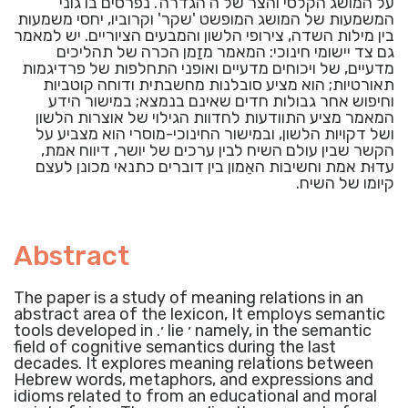
על המושג הקלסי והצר של ה'הגדרה'. נפרסים בו גוני
המשמעות של המושג המופשט 'שקר' וקרוביו, יחסי משמעות
בין מילות השדה, צירופי הלשון והמבעים הציוריים. יש למאמר
גם צד יישומי חינוכי: המאמר מזַמן הכרה של תהליכים
מדעיים, של ויכוחים מדעיים ואופני התחלפות של פרדיגמות
תאורטיות; הוא מציע סובלנות מחשבתית ודוחה קוטביות
וחיפוש אחר גבולות חדים שאינם בנמצא; במישור הידע
המאמר מציע התוודעות לחדוות הגילוי של אוצרות הלשון
ושל דקויות הלשון, ובמישור החינוכי-מוסרי הוא מצביע על
הקשר שבין עולם השיח לבין ערכים של יושר, דיווח אמת,
עדוּת אמת וחשיבות האֵמון בין דוברים כתנאי מכונן לעצם
קיומו של השיח.
Abstract
The paper is a study of meaning relations in an
abstract area of the lexicon, It employs semantic
tools developed in .׳ lie ׳ namely, in the semantic
field of cognitive semantics during the last
decades. It explores meaning relations between
Hebrew words, metaphors, and expressions and
idioms related to from an educational and moral