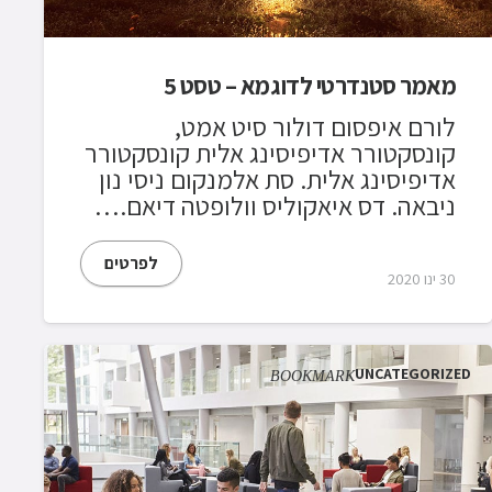
מאמר סטנדרטי לדוגמא – טסט 5
לורם איפסום דולור סיט אמט,
קונסקטורר אדיפיסינג אלית קונסקטורר
אדיפיסינג אלית. סת אלמנקום ניסי נון
ניבאה. דס איאקוליס וולופטה דיאם.…
לפרטים
30 ינו 2020
UNCATEGORIZED
BOOKMARK