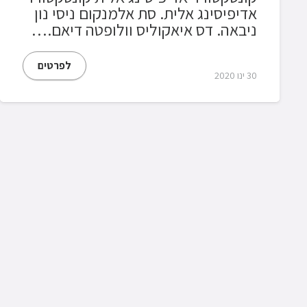
אדיפיסינג אלית. סת אלמנקום ניסי נון
ניבאה. דס איאקוליס וולופטה דיאם.…
לפרטים
30 ינו 2020