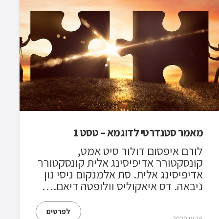
מאמר סטנדרטי לדוגמא – טסט 1
לורם איפסום דולור סיט אמט,
קונסקטורר אדיפיסינג אלית קונסקטורר
אדיפיסינג אלית. סת אלמנקום ניסי נון
ניבאה. דס איאקוליס וולופטה דיאם.…
לפרטים
16 ינו 2020