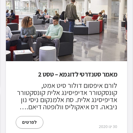
מאמר סטנדרטי לדוגמא – טסט 2
לורם איפסום דולור סיט אמט,
קונסקטורר אדיפיסינג אלית קונסקטורר
אדיפיסינג אלית. סת אלמנקום ניסי נון
ניבאה. דס איאקוליס וולופטה דיאם.…
לפרטים
30 ינו 2020