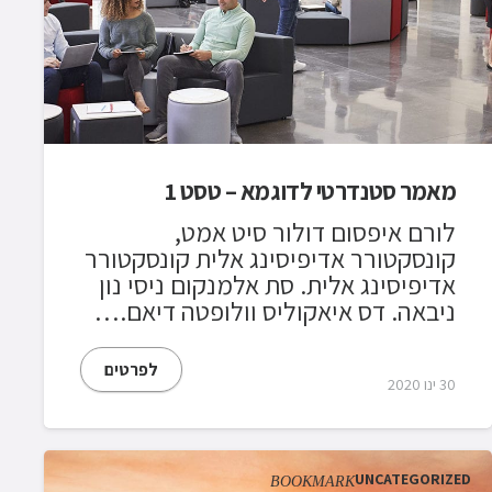
מאמר סטנדרטי לדוגמא – טסט 1
לורם איפסום דולור סיט אמט,
קונסקטורר אדיפיסינג אלית קונסקטורר
אדיפיסינג אלית. סת אלמנקום ניסי נון
ניבאה. דס איאקוליס וולופטה דיאם.…
לפרטים
30 ינו 2020
UNCATEGORIZED
BOOKMARK