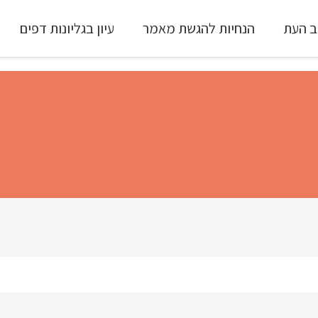
ב העת
הנחיות להגשת מאמר
עיון בגליונות דפים
עיון ב-Full Text