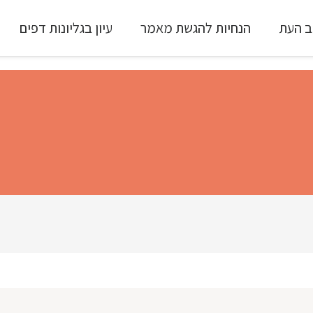
ב העת
הנחיות להגשת מאמר
עיון בגליונות דפים
עיון ב-Full Text