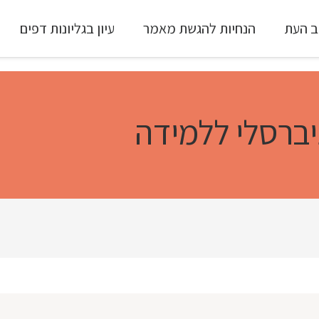
ב העת
הנחיות להגשת מאמר
עיון בגליונות דפים
עיון ב-Full Text
יברסלי ללמידה