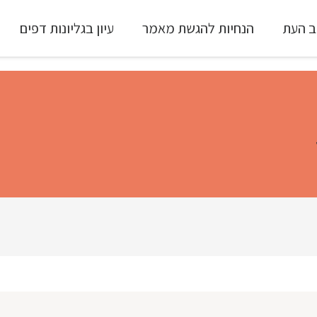
ב העת
הנחיות להגשת מאמר
עיון בגליונות דפים
עיון ב-Full Text