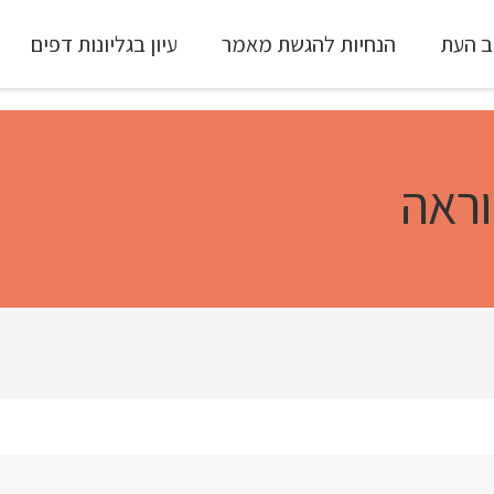
ב העת
הנחיות להגשת מאמר
עיון בגליונות דפים
עיון ב-Full Text
וראה