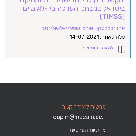
בישראל במבחני הערכה בין-לאומיים
(TIMSS)
ארז זבלבסקי
,
אורלי שפירא-לשצ'ינסקי
עלה לאתר: 14-07-2021
למאמר המלא
פרטים ליצירת קשר
dapim@macam.ac.il
מדיניות הפרטיות