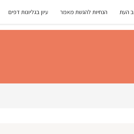
ב העת
הנחיות להגשת מאמר
עיון בגליונות דפים
עיון ב-Full Text