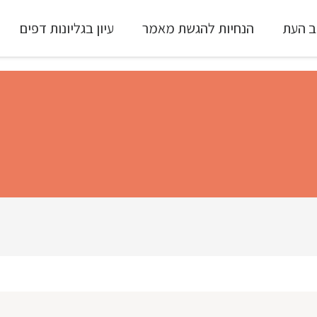
ב העת
הנחיות להגשת מאמר
עיון בגליונות דפים
עיון ב-Full Text