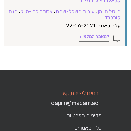
רויטל היימן
,
עירית השכל-שחם
,
אסתר כהן-סייג
,
חנה
קורלנד
עלה לאתר: 22-06-2021
למאמר המלא
פרטים ליצירת קשר
dapim@macam.ac.il
מדיניות הפרטיות
כל המאמרים