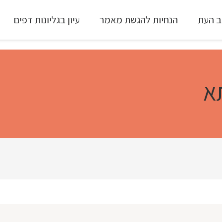
ב העת
הנחיות להגשת מאמר
עיון בגליונות דפים
עיון ב-Full Text
א