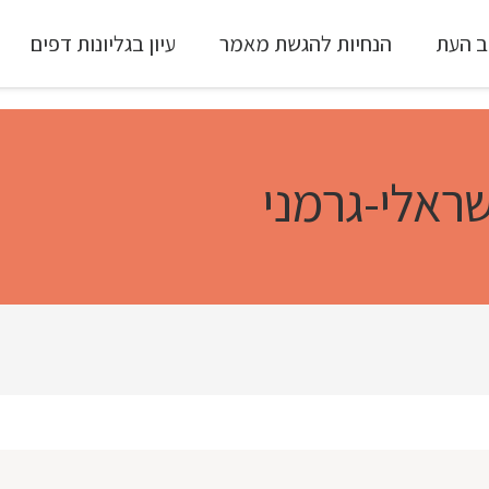
ב העת
הנחיות להגשת מאמר
עיון בגליונות דפים
עיון ב-Full Text
שראלי-גרמני