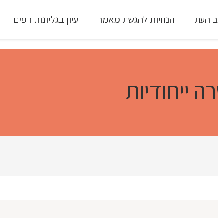
ב העת
הנחיות להגשת מאמר
עיון בגליונות דפים
עיון ב-Full Text
ה ייחודיות