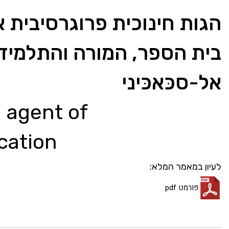
הגות חינוכית פרוגרסיבית 
בית הספר, המורה והתלמיד ה
אל-סכּאכּיני
n agent of
cation
לעיון במאמר המלא:
פורמט pdf