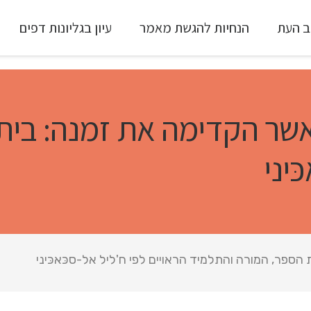
ב העת
הנחיות להגשת מאמר
עיון בגליונות דפים
עיון ב-Full Text
 אשר הקדימה את זמנה: בי
ּיני
הספר, המורה והתלמיד הראויים לפי ח'ליל אל-סכּאכּיני