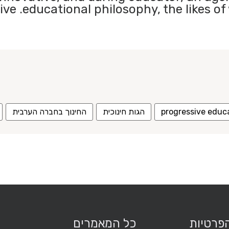
ve .educational philosophy, the likes o
progressive educ
הגות חינוכית
החינוך בחברה הערבית
הפרטיות
כל המאמרים
מ