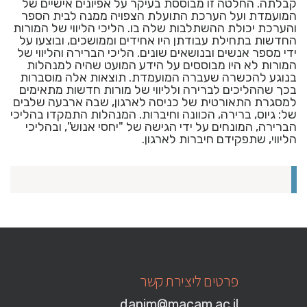
קבלתה. החלטה זו מבוססת בעיקר על אפיונים אישיים של
המועמדת ועל הערכת התועלת הצפויה ממנה לבית הספר
והערכת יכולת ההשתלבות שלה בו. הליכי הליווי של המורות
החדשות בתחילת עבודתן היו אחידים וממושכים, ובוצעו על
ידי מספר אנשים ובנושאים שונים. הליכי הברירה והליווי של
המורות לא היו מבוססים על הידע המועט שהיה למנהלות
בנוגע להכשרה שעברה המועמדת. תוצאות אלה מוסברות
בכך שההליכים לברירה ולליווי של מורות חדשות מתאימים
למסגרת התאורטית של כניסה לארגון, שבה ארבעה שלבים
של: גיוס, ברירה, הכוונה וחיברות. המנהלות התמקדו בהליכי
הברירה, המונחים על ידי הגישה של "יחסי אנוש", ובהליכי
הליווי, שתפקידם חיברות לארגון.
פרטים ליצירת קשר
dapim@macam.ac.il