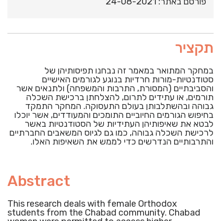
פורסם באתר: 24-08-2021
תקציר
במחקר המתואר במאמר זה נבחנו תפיסותיהן של
סטודנטיות-מורות חרדיות בנוגע לגורמים האישיים
והסביבתיים (המסורת, התרבות והמשפחה) ולתנאים אשר
תורמים, או עתידים לתרום, להצלחתן ברכישת השכלה
גבוהה ובהשתלבותן בעולם התעסוקה. המחקר התמקד
בחיפוש הגורמים החיוביים התומכים והמעודדים, אשר יוכלו
לבטא את שאיפותיהן העתידיות של הסטודנטיות באשר
לרכישת השכלה גבוהה, כמו גם לגיוס המשאבים החברתיים
והתרבותיים הנדרשים כדי לממש את השאיפות האלו.
Abstract
This research deals with female Orthodox
students from the Chabad community. Chabad