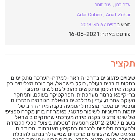
אדר כהן
,
ענת זוהר
Adar Cohen
,
Anat Zohar
הופיע ב
דפים 67 מאי 2018
פורסם באתר: 16-06-2021
תקציר
שינויים פדגוגיים בדרכי הוראה-למידה-הערכה מתקיימים
במקומות רבים בעולם, כולל בישראל, אך רובם מצליחים רק
בקנה מידה קטן ומתקשים להוביל גם לשינוי פדגוגי
בר-קיימא ברמה מערכתית. הפרקטיקה בעולם, והמחקר
העוקב אחריה, עדיין מתלבטים בשאלת הגורמים המזרזים
ומבטיחים מעבר מוצלח להטמעה בקנה מידה רחב של
יוזמות חדשניות לשיפור פדגוגי. מאמר זה בוחן מקרה ספציפי
של שינוי פדגוגי בקנה מידה מערכתי שהתקיים בישראל
בשנים 2012-2007: הטמעת "מטלות ביצוע" ככלי ללמידה
ולהערכה חלופיות לבגרות במקצוע האזרחות. הכותבים
מציגים שלושה גורמים מרכזיים שסייעו להבנתם להובלת
המהלך: תכנון פדגוגי קפדני, פיתוח מקצועי מעמיק בקנה