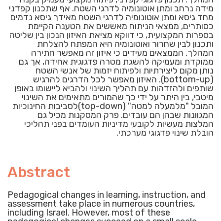
מידה נרחב ומתן אוטונומיה לדרגי השטח. אף שתכנון קפדני
מחד גיסא ומתן אוטונומיה לדרגי השטח מאידך גיסא נדמים
כסותרים, ממצאי הניתוח מאששים את הטענה הקיימת
בספרות המקצועית, כי דווקא מציאת האיזון הנכון בין שליטה
ותכנון לבין שחרור ואוטונומיה היא המפתח להצלחת
המהלך. הממצאים מעידים כי איזון זה מאפשר חתירה
ממוקדת ומעמיקה להשגת מטרה פדגוגית אחידה, אך גם
נותן מקום ליצירתיות ולפיתוח יזמות של אנשי השטח
(bottom-up). האיזון מאפשר לכל הדרגים להרגיש
שותפים ולהזדהות עם תהליך השינוי ולהביא ליישומו באופן
מיטבי, בין היתר על ידי כך שהמורים מתאימים את השינוי
המובל "מלמעלה למטה" (top-down)לסביבות החינוכיות
המגוונות שבהן הם עובדים. פרק המסקנות מכיל גם
המלצות מעשיות לקובעי מדיניות העומדים בפני תהליכי
הובלת שינוי פדגוגי מערכתי.
Abstract
Pedagogical changes in learning, instruction, and
assessment take place in numerous countries,
including Israel. However, most of these