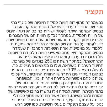
תקציר
במאמר זה מתוארות חוויות למידה חיוביות של בוגרי בתי
ספר של החינוך הערבי בישראל. מטרת המחקר העומד
בבסיס המאמר הייתה לעסוק ישירות בהיבט הפדגוגי-חינוכי
של חוויות הלמידה. במחקר נבדקו חוויותיהם של הבוגרים
הערבים מתוך נקודת הראות שלהם את מהות החוויות שחוו,
כדי לעמוד על מהותה של הלמידה הטובה והמשמעותית
וללמוד על מאפייניה. אחת השאלות המרכזיות שעמדה
בבסיס המחקר היא: מהם מאפייני חוויות הלמידה החיוביות
של הבוגרים הערבים, ומהם התנאים המאפשרים את
התרחשותן? במחקר השתתפו 250 בוגרים של מערכת
החינוך הערבית בישראל, ועלו בו ממצאים מעניינים. כך,
למשל, נמצא ש 70%- מן המשתתפים בחרו בבית הספר
כמקום העיקרי שבו התרחשו החוויות החיוביות, אף על פי
שניתנו להם אפשרויות בחירה אחרות, כגון המשפחה,
החברים ועוד. בנוסף לכך, חוויות הלמידה הטובות של
הבוגרים התגלו כתוצר של למידה משמעותית שהתרחשה
בתוך הכיתה. חוויות למידה אלו נקשרו ברובן לאישיותו של
המורה ולמקצועיותו. חוויות אשר התרחשו מחוץ לכותלי
הכיתה התמקדו בעיקר במצבים שבהם חשו הבוגרים כי
נטלו על עצמם תפקידים בעלי חשיבות, כמו יושב ראש