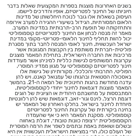
בשנים האחרונות מוצגות בספרות המקצועית שאלות בדבר
חיוניותו של החינוך לפטריוטיזם, אופיו והדרכים ליישמו.
העיסוק בשאלות אלו גובר לנוכח היחלשותן של מדינות
הלאום המסורתיות, הגידול בשיעורי ההגירה למערב אירופה
והתחזקותה של תופעת הרב-תרבותיות במדינות המערב.
מאמר זה מנסה לבחון אם החינוך לפטריוטיזם קוסמופוליטי
יכול להוות תחליף לחינוך הלאומי-פטריוטי-מקומי במדינת
ישראל העכשווית, חינוך לאומי המנסה לחבר בתוך מסגרת
פוליטית-חברתית משותפת בין הקבוצות המגוונות אשר
מרכיבות את החברה הישראלית. בתחילת המאמר מוצגים
עקרונות המשותפים לגישות כלליות למיניהן אשר מעודדות
חינוך לפטריוטיזם קוסמופוליטי על מגוון ממדיו: המוסרי,
הפוליטי, התרבותי והכלכלי. מקורותיהן של גישות אלו
באסכולה הסטואית ובהגותו של עמנואל קאנט, ויש להן
עדנה מחודשת בהגות החינוכית של המאה ה-21. בהמשך
המאמר מוצגות דוגמאות לחינוך ייחודי לקוסמופוליטיות,
המתבססות על מחשבתם היהודית או הציונית של הוגים
דוגמת הרצל, לוינס וגור-זאב, דוגמאות שיש להן רלוונטיות
מיוחדת לחינוך בישראל. בחלקו האחרון של המאמר יש
בחינה ביקורתית של עקרונות החינוך לפטריוטיזם
קוסמופוליטי. מסקנת המאמר היא כי אף שהעמדה
הקוסמופוליטית ״רצופה כוונות טובות״, דוגלת באחווה
ובשלום ושואפת באמת ובתמים לשפר את הרמה המוסרית
של העולם כולו, הרי במציאות הישראלית העכשווית אין היא