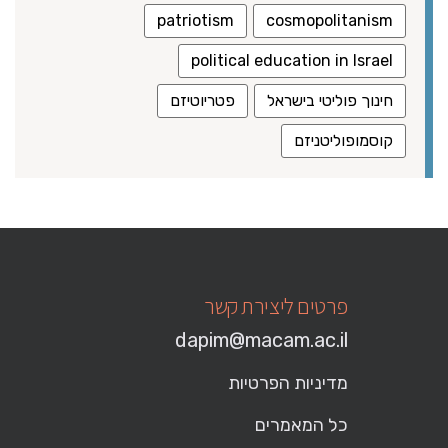
patriotism
cosmopolitanism
political education in Israel
חינוך פוליטי בישראל
פטריוטיזם
קוסמופוליטניזם
פרטים ליצירת קשר
dapim@macam.ac.il
מדיניות הפרטיות
כל המאמרים