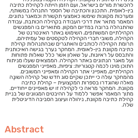
להכשרת מורים בישראל, ועם הזמן הייתה לקהילת כתיבה
בין-לאומית. התכנון והכתיבה של הספר התנהלו במשותף,
ומערכות מקוונות שימשו כאמצעי תקשורת וכמאגר נתונים.
המאמר מתאר את דרכי העבודה בקהילה הכותבת, עבודה
שהתנהלה ברובה במדיום המקוון. מתוארים בו המפגשים
הקהילתיים המשותפים, השימוש באתר האינטרנט של
הקהילה, משובי חברי הקהילה לטקסטים של עמיתיהם,
תרומת הקהילה לכותבים והאתגרים שבהתנהלות קהילת
כתיבה מקוונת בין-לאומית. המחקר נערך בגישה האיכותנית
והתבסס על ראיונות, על שאלון אשר כלל שאלות פתוחות
ועל מאגר הנתונים באתר הקהילה. הממצאים שעלו מניתוח
התוכן מוינו לכמה קטגוריות: ציפיות, מאפייני המפגשים
הקהילתיים, מאפייני אתר הקהילה ומאפייני המשובים.
מהמחקר עולה כי ייתכן שקיים סוג חדש של קהילה השונֶה
מאלה שהוגדרו בספרות המקצועית – קהילת כתיבה
מקוונת. המחקר מראה כי לקהילה זו יש מאפיינים ייחודיים.
מתוך המאמר אפשר ללמוד על ההיבטים המגוונים של בניית
קהילת כתיבה מקוונת, ניהולה ועיצוב הסביבה הדיגיטלית
שלה.
Abstract