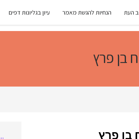
ב העת
הנחיות להגשת מאמר
עיון בגליונות דפים
עיון ב-Full Text
ח בן פרץ
 בן פרץ
שו