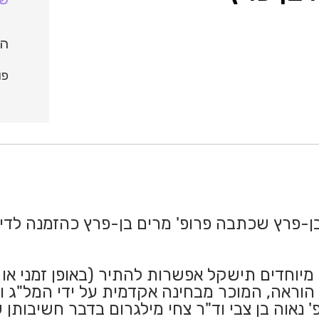
הו
פור
של דוח בן-פרץ שכתבה פרופ' מרים בן-פרץ כהזמנה ל
ם מיוחדים תישקל אפשרות להתיר (באופן זמני א
 הוראה, המוכר מבחינה אקדמית על ידי המל"ג 
' נאוה בן צבי וד"ר צחי מילגרום בדבר חשיבות