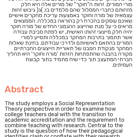
מורי המורים. זהות ה"חוקר" של מורים אלה היא חלק
מזהותם כחברי המסלול שהם מלמדים בו; )ג( גיבוש זהות
עצמאית של מורה וחוקר באמצעות עריכת מחקרים אישיים
שאינם עוסקים בהכרח רק בהוראה במכללה. הממצאים
מראים כי על מנת שהייצוג ההגמוני החדש של מורה חוקר
יהיה חלק מייצוגי זהותו האישית, יש לפתח סביבת עבודה
אשר תתמוך בתרבות המחקר במכללה ותסייע למורי
המורים בהתאם לאישיותם ולדרכי עבודתם. בחינת שאלות
המחקר מנקודת המבט של תאוריית הייצוגים החברתיים
מקורה בהבנה שהתפתחות הזהות 'מורה וחוקר' היא תהליך
חברתי המתעצב תוך כדי שיח מתמיד בתוך קבוצת
העמיתים.
Abstract
The study employs a Social Representation
Theory perspective in order to examine how
college teachers deal with the transition to
academic accreditation and the requirement to
combine teaching with research. Central to the
study is the question of how their pedagogical
identities clash or conflate with their research