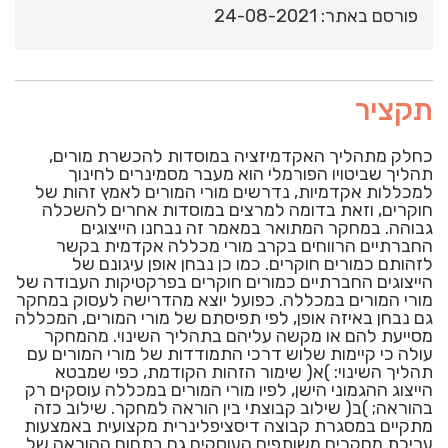
פורסם באתר: 24-08-2021
תקציר
כחלק מתהליך האקדמיזציה במוסדות להכשרת מורים,
תהליך שביטויו הפורמלי הוא מעבר מסמינרים לחינוך
למכללות אקדמיות, נדרשים מורי המורים לאמץ זהות של
חוקרים, וזאת בדומה למרצים במוסדות אחרים להשכלה
גבוהה. במחקר המתואר במאמר זה נבחנו הייצוגים
החברתיים הרווחים בקרב מורי מכללה אקדמית בקשר
לזהותם כמורים חוקרים. כמו כן נבחן אופן עיגונם של
הייצוגים החברתיים כמורים חוקרים בפרקטיקות העבודה של
מורי המורים במכללה. כפועל יוצא מהדרישה לעסוק במחקר
גם נבחן באיזה אופן, לפי תפיסתם של מורי המורים, המכללה
מסייעת להם או מקשה עליהם בתהליך השינוי. מהמחקר
עולה כי קיימות שלוש דרכי התמודדות של מורי המורים עם
תהליך השינוי: )א( שימור הזהות הקודמת, כפי שמבטא
הייצוג ההגמוני הישן, לפיו מורי המורים במכללה עוסקים רק
בהוראה; )ב( שילוב קבוצתי בין הוראה למחקר. שילוב כזה
מתקיים במסגרת קבוצה דיסציפלינרית מקצועית באמצעות
עריכת מחקרים משותפים העוסקים גם בתחום ההוראה של