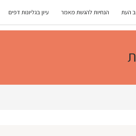
ב העת
הנחיות להגשת מאמר
עיון בגליונות דפים
עיון ב-Full Text
ת