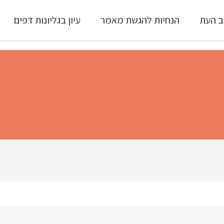
ב העת
הנחיות להגשת מאמר
עיון בגליונות דפים
עיון ב-Full Text