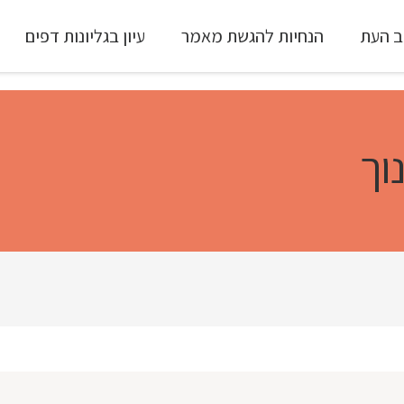
ב העת
הנחיות להגשת מאמר
עיון בגליונות דפים
עיון ב-Full Text
וך