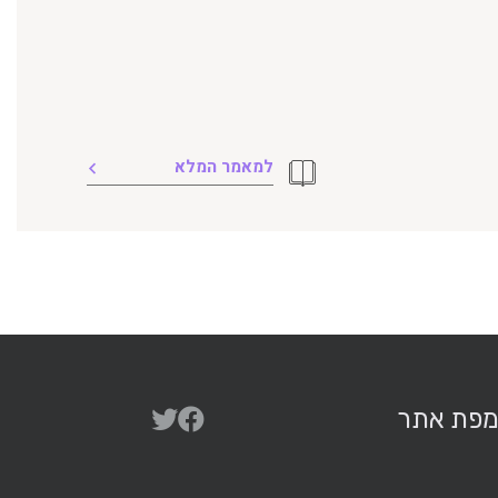
למאמר המלא
פת אתר