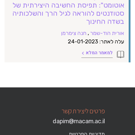
אוטומט": תפיסת החשיבה היצירתית של
סטודנטים להוראה לגיל הרך והשלכותיה
בשדה החינוך
אורית הוד-שמר
,
חנה צימרמן
עלה לאתר: 24-01-2023
למאמר המלא
פרטים ליצירת קשר
dapim@macam.ac.il
מדיניות הפרטיות