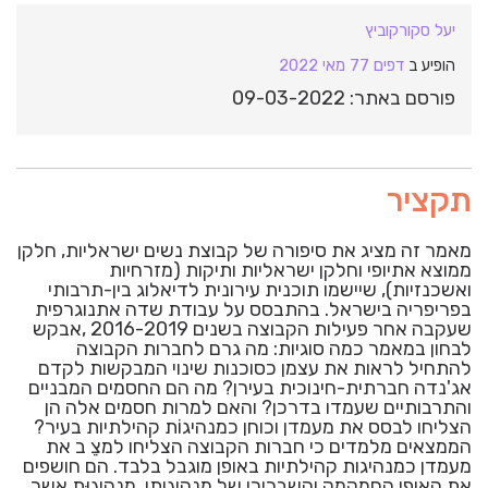
יעל סקורקוביץ
הופיע ב
דפים 77 מאי 2022
פורסם באתר: 09-03-2022
תקציר
מאמר זה מציג את סיפורה של קבוצת נשים ישראליות, חלקן
ממוצא אתיופי וחלקן ישראליות ותיקות (מזרחיות
ואשכנזיות), שיישמו תוכנית עירונית לדיאלוג בין-תרבותי
בפריפריה בישראל. בהתבסס על עבודת שדה אתנוגרפית
שעקבה אחר פעילות הקבוצה בשנים 2016-2019 ,אבקש
לבחון במאמר כמה סוגיות: מה גרם לחברות הקבוצה
להתחיל לראות את עצמן כסוכנות שינוי המבקשות לקדם
אג'נדה חברתית-חינוכית בעירן? מה הם החסמים המבניים
והתרבותיים שעמדו בדרכן? והאם למרות חסמים אלה הן
הצליחו לבסס את מעמדן וכוחן כמנהיגוֹת קהילתיות בעיר?
הממצאים מלמדים כי חברות הקבוצה הצליחו למצֵ ב את
מעמדן כמנהיגות קהילתיות באופן מוגבל בלבד. הם חושפים
את האופי החמקמק והשברירי של מנהיגותן, מנהיגוּת אשר