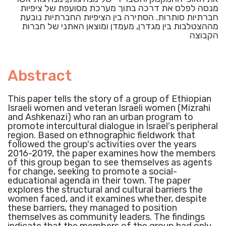
מנסה לפלס את דרכה בתוך מערכת מסועפת של ציפיות
חברתיות סותרות. הסתירה בין הציפיות החברתיות נובעת
מההצטלבות בין מגדרן, מעמדן ומוצאן האתני של חברות
הקבוצה
Abstract
This paper tells the story of a group of Ethiopian
Israeli women and veteran Israeli women (Mizrahi
and Ashkenazi) who ran an urban program to
promote intercultural dialogue in Israel's peripheral
region. Based on ethnographic fieldwork that
followed the group's activities over the years
2016-2019, the paper examines how the members
of this group began to see themselves as agents
for change, seeking to promote a social-
educational agenda in their town. The paper
explores the structural and cultural barriers the
women faced, and it examines whether, despite
these barriers, they managed to position
themselves as community leaders. The findings
indicate that the members of the group had only