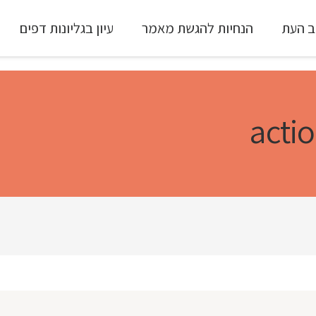
ב העת
הנחיות להגשת מאמר
עיון בגליונות דפים
עיון ב-Full Text