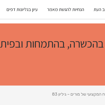
ב העת
הנחיות להגשת מאמר
עיון בגליונות דפים
עיון ב-Full Text
בהכשרה, בהתמחות ובפיתוח
צועי של מורים – גיליון 83